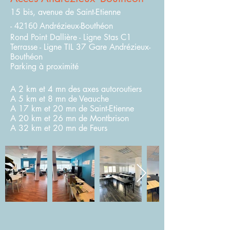
15 bis, avenue de Saint-Etienne
42160
-
Andrézieux-Bouthéon
Rond Point Dallière - Ligne Stas C1
Terrasse - Ligne TIL 37 Gare Andrézieux-
Bouthéon
Parking à proximité
A 2 km et 4 mn des axes autoroutiers
A 5 km et 8 mn de Veauche
A 17 km et 20 mn de Saint-Etienne
A 20 km et 26 mn de Montbrison
A 32 km et 20 mn de Feurs