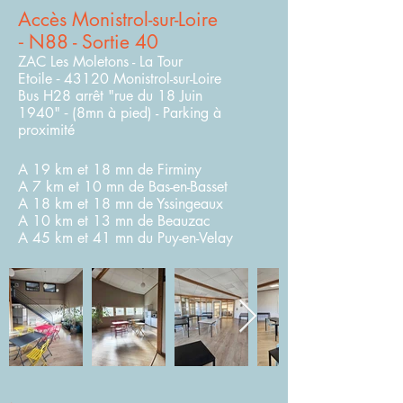
Accès Monistrol-sur-Loire
-
N88 - Sortie 40
ZAC Les Moletons -
La Tour
-
Etoile
43120 Monistrol
-sur-Loire
Bus H28 arrêt "rue du 18 Juin
-
1940"
(8mn à pied) -
P
arking à
proximité
A 19 km et 18 mn de Firminy
A 7 km et 10 mn
de Bas-en-Basset
A 18 km et 18 mn de Yssingeaux
A 10 km et 13 mn de Beauzac
A 45 km et 41
mn du Puy-en-Velay